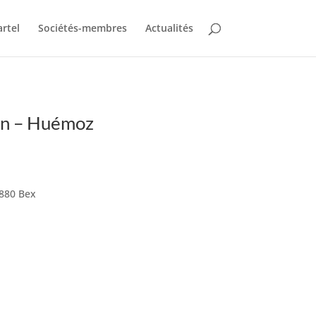
artel
Sociétés-membres
Actualités
on – Huémoz
1880 Bex